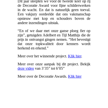
Dit jaar sleepten we voor de tweede keer op rij
de Decoratie Award voor fijne schilderwerken
in de wacht. En dat is natuurlijk geen toeval.
Een vakjury oordeelde dat ons vakmanschap
opnieuw met kop en schouders boven de
andere inzendingen uitstak.
“En of we daar met onze ganse ploeg fier op
zijn”, getuigden Adelbert en Tijl Matthijs die de
prijs in ontvangst gingen nemen. “Het bevestigt
dat onze topkwaliteit door kenners wordt
herkend en erkend.”
Meer over het winnende project.
Klik hier
.
Meer over onze aanpak bij dit project. Bekijk
deze video
van 3’35” tot 6’05”
Meer over de Decoratie Awards.
Klik hier
© 2019 Matthijs en Co
0475/37 54 77
Ⓒ
The Nutshell
–
Flux